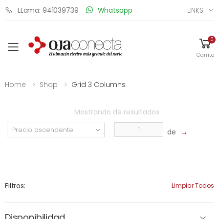
LINKS
LLama: 941039739
Whatsapp
0
Toggle mobile menu
Carrito
Home
Shop
Grid 3 Columns
Mostrando
de
resultados
de
→
Filtros:
Limpiar Todos
Disponibilidad