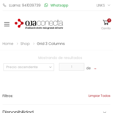
LINKS
LLama: 941039739
Whatsapp
0
Toggle mobile menu
Carrito
Home
Shop
Grid 3 Columns
Mostrando
de
resultados
de
→
Filtros:
Limpiar Todos
Disponibilidad