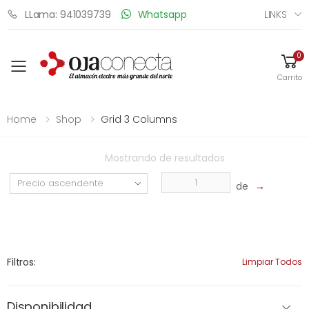
LINKS
LLama: 941039739
Whatsapp
0
Toggle mobile menu
Carrito
Home
Shop
Grid 3 Columns
Mostrando
de
resultados
de
→
Filtros:
Limpiar Todos
Disponibilidad