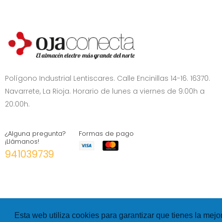
Polígono Industrial Lentiscares. Calle Encinillas 14-16. 16370.
Navarrete, La Rioja. Horario de lunes a viernes de 9:00h a
20:00h.
¿Alguna pregunta?
Formas de pago
¡Llámanos!
941039739
Esta web utiliza cookies para garantizar que tienes la mejo
©
Hexer
- All rights Reserved