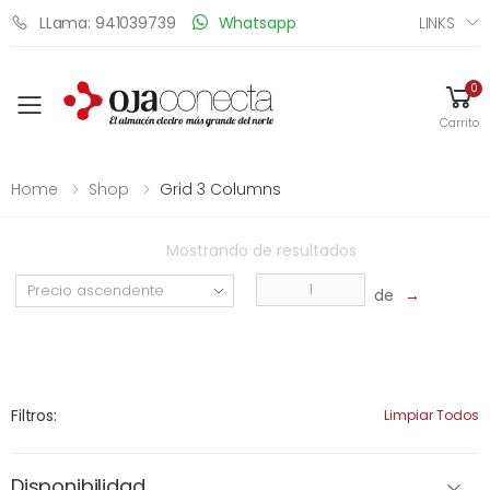
LINKS
LLama: 941039739
Whatsapp
0
Toggle mobile menu
Carrito
Home
Shop
Grid 3 Columns
Mostrando
de
resultados
de
→
Filtros:
Limpiar Todos
Disponibilidad