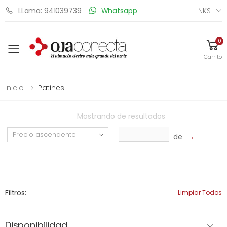
LINKS
LLama: 941039739
Whatsapp
0
Toggle mobile menu
Carrito
Inicio
Patines
Mostrando
de
resultados
de
→
Filtros:
Limpiar Todos
Disponibilidad