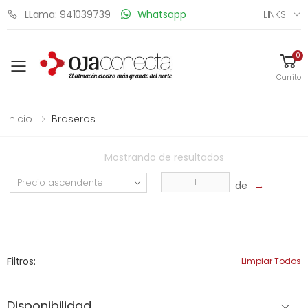
LINKS
LLama: 941039739
Whatsapp
0
Toggle mobile menu
Carrito
Inicio
Braseros
Mostrando
de
resultados
de
→
Filtros:
Limpiar Todos
Disponibilidad