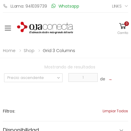
LINKS
LLama: 941039739
Whatsapp
0
Toggle mobile menu
Carrito
Home
Shop
Grid 3 Columns
Mostrando
de
resultados
de
→
Filtros:
Limpiar Todos
Disponibilidad