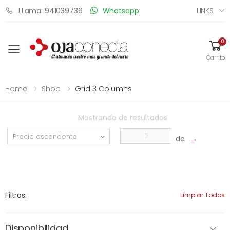
LINKS
LLama: 941039739
Whatsapp
0
Toggle mobile menu
Carrito
Home
Shop
Grid 3 Columns
Mostrando
de
resultados
de
→
Filtros:
Limpiar Todos
Disponibilidad