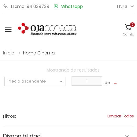
LINKS
LLama: 941039739
Whatsapp
0
Toggle mobile menu
Carrito
Inicio
Home Cinema
Mostrando
de
resultados
de
→
Filtros:
Limpiar Todos
Disponibilidad