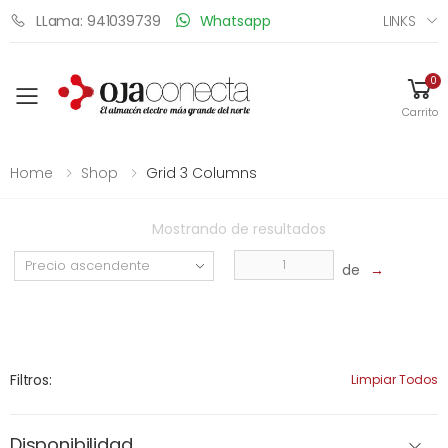
LINKS
LLama: 941039739
Whatsapp
0
Toggle mobile menu
Carrito
Home
Shop
Grid 3 Columns
Mostrando
de
resultados
de
→
Filtros:
Limpiar Todos
Disponibilidad