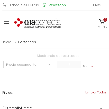
LINKS
LLama: 941039739
Whatsapp
0
Toggle mobile menu
Carrito
Inicio
Periféricos
Mostrando
de
resultados
de
→
Filtros:
Limpiar Todos
Disponibilidad