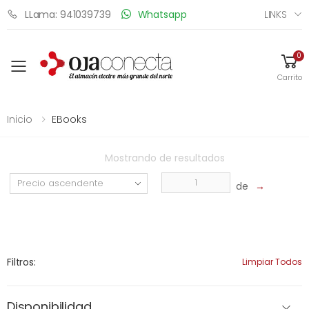
LINKS
LLama: 941039739
Whatsapp
0
Toggle mobile menu
Carrito
Inicio
EBooks
Mostrando
de
resultados
de
→
Filtros:
Limpiar Todos
Disponibilidad