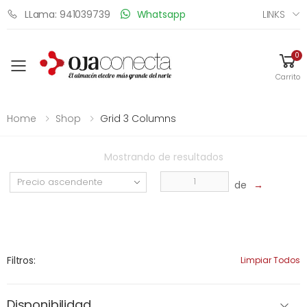
LINKS
LLama: 941039739
Whatsapp
0
Toggle mobile menu
Carrito
Home
Shop
Grid 3 Columns
Mostrando
de
resultados
de
→
Filtros:
Limpiar Todos
Disponibilidad