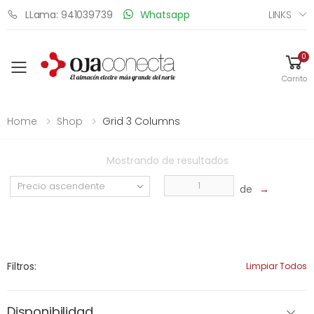
LINKS
LLama: 941039739
Whatsapp
0
Toggle mobile menu
Carrito
Home
Shop
Grid 3 Columns
Mostrando
de
resultados
de
→
Filtros:
Limpiar Todos
Disponibilidad