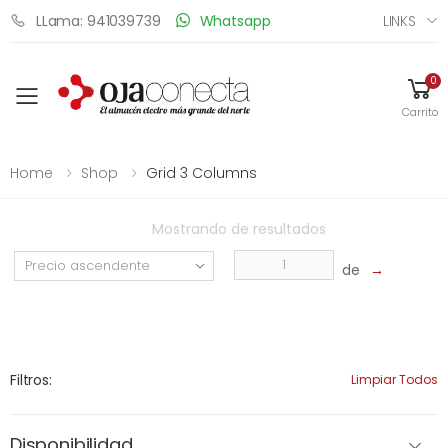
LINKS
LLama: 941039739
Whatsapp
0
Toggle mobile menu
Carrito
Home
Shop
Grid 3 Columns
Mostrando
de
resultados
de
→
Filtros:
Limpiar Todos
Disponibilidad