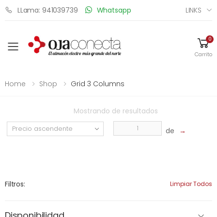
LINKS
LLama: 941039739
Whatsapp
0
Toggle mobile menu
Carrito
Home
Shop
Grid 3 Columns
Mostrando
de
resultados
de
→
Filtros:
Limpiar Todos
Disponibilidad