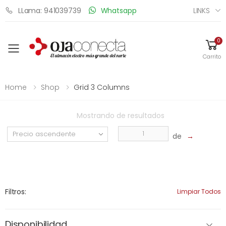
LINKS
LLama: 941039739
Whatsapp
0
Toggle mobile menu
Carrito
Home
Shop
Grid 3 Columns
Mostrando
de
resultados
de
→
Filtros:
Limpiar Todos
Disponibilidad