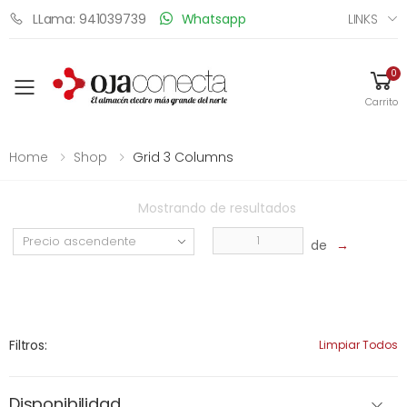
LINKS
LLama: 941039739
Whatsapp
0
Toggle mobile menu
Carrito
Home
Shop
Grid 3 Columns
Mostrando
de
resultados
de
→
Filtros:
Limpiar Todos
Disponibilidad