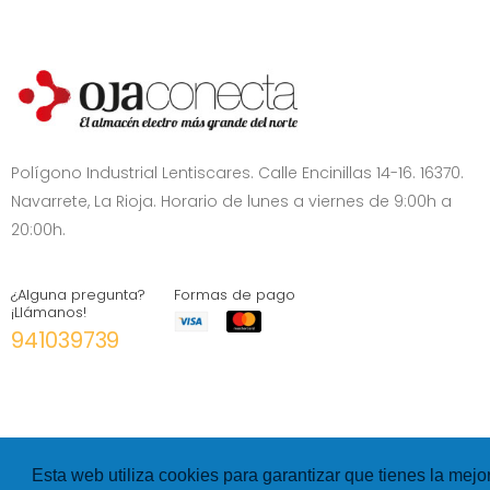
Polígono Industrial Lentiscares. Calle Encinillas 14-16. 16370.
Navarrete, La Rioja. Horario de lunes a viernes de 9:00h a
20:00h.
¿Alguna pregunta?
Formas de pago
¡Llámanos!
941039739
Esta web utiliza cookies para garantizar que tienes la mejo
©
Hexer
- All rights Reserved