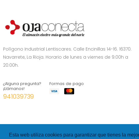
Polígono Industrial Lentiscares. Calle Encinillas 14-16. 16370.
Navarrete, La Rioja. Horario de lunes a viernes de 9:00h a
20:00h.
¿Alguna pregunta?
Formas de pago
¡Llámanos!
941039739
Esta web utiliza cookies para garantizar que tienes la mejo
©
Hexer
- All rights Reserved