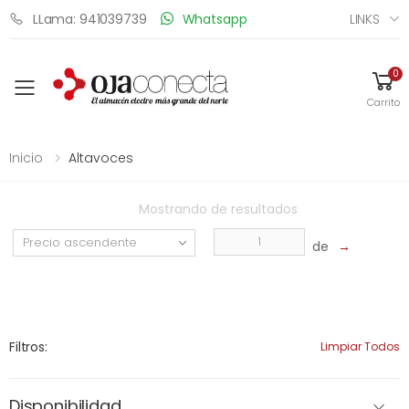
LINKS
LLama: 941039739
Whatsapp
0
Toggle mobile menu
Carrito
Inicio
Altavoces
Mostrando
de
resultados
de
→
Filtros:
Limpiar Todos
Disponibilidad