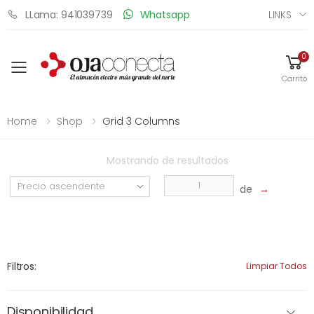
LINKS
LLama: 941039739
Whatsapp
0
Toggle mobile menu
Carrito
Home
Shop
Grid 3 Columns
Mostrando
de
resultados
de
→
Filtros:
Limpiar Todos
Disponibilidad