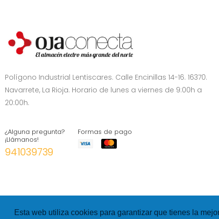
Polígono Industrial Lentiscares. Calle Encinillas 14-16. 16370.
Navarrete, La Rioja. Horario de lunes a viernes de 9:00h a
20:00h.
¿Alguna pregunta?
Formas de pago
¡Llámanos!
941039739
Esta web utiliza cookies para garantizar que tienes la mejo
©
Hexer
- All rights Reserved