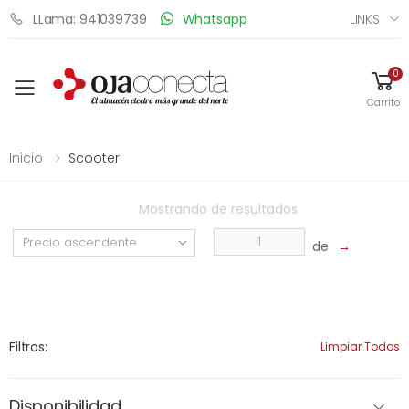
LINKS
LLama: 941039739
Whatsapp
0
Toggle mobile menu
Carrito
Inicio
Scooter
Mostrando
de
resultados
de
→
Filtros:
Limpiar Todos
Disponibilidad