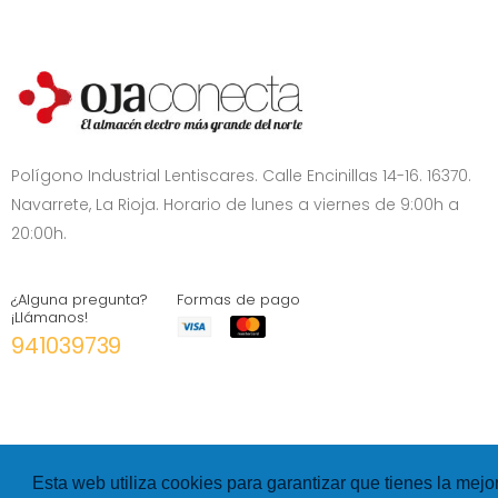
Polígono Industrial Lentiscares. Calle Encinillas 14-16. 16370.
Navarrete, La Rioja. Horario de lunes a viernes de 9:00h a
20:00h.
¿Alguna pregunta?
Formas de pago
¡Llámanos!
941039739
Esta web utiliza cookies para garantizar que tienes la mejo
©
Hexer
- All rights Reserved