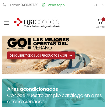
LINKS
LLama: 941039739
Whatsapp
0
Toggle mobile menu
Carrito
DESCUBRE TODOS LOS PRODUCTOS AQUÍ
Aires acondicionados
Conoce nuestro amplio catálogo en aires
acondicionados