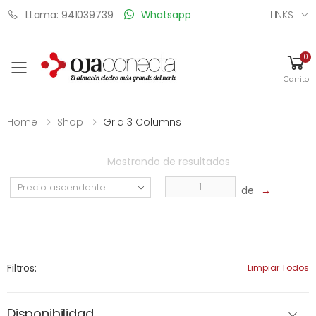
LINKS
LLama: 941039739
Whatsapp
0
Toggle mobile menu
Carrito
Home
Shop
Grid 3 Columns
Mostrando
de
resultados
de
→
Filtros:
Limpiar Todos
Disponibilidad