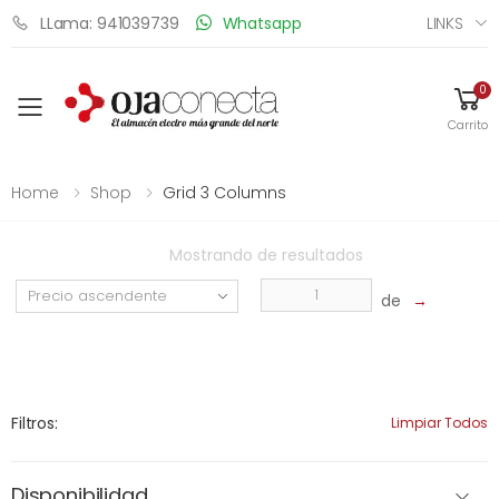
LINKS
LLama: 941039739
Whatsapp
0
Toggle mobile menu
Carrito
Home
Shop
Grid 3 Columns
Mostrando
de
resultados
de
→
Filtros:
Limpiar Todos
Disponibilidad