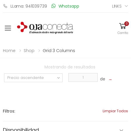
LINKS
LLama: 941039739
Whatsapp
0
Toggle mobile menu
Carrito
Home
Shop
Grid 3 Columns
Mostrando
de
resultados
de
→
Filtros:
Limpiar Todos
Disponibilidad