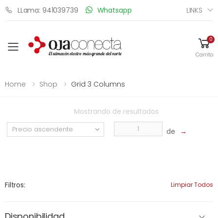
LINKS
LLama: 941039739
Whatsapp
0
Toggle mobile menu
Carrito
Home
Shop
Grid 3 Columns
Mostrando
de
resultados
de
→
Filtros:
Limpiar Todos
Disponibilidad