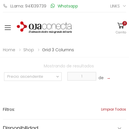
LINKS
LLama: 941039739
Whatsapp
0
Toggle mobile menu
Carrito
Home
Shop
Grid 3 Columns
Mostrando
de
resultados
de
→
Filtros:
Limpiar Todos
Disponibilidad